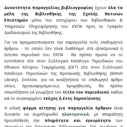
Δυνατότητα παραγγελίας βιβλιογραφίας
έχουν
όλα τα
μέλη της Βιβλιοθήκης της Σχολής Θετικών
Επιστημών
μέσω του ιστοχώρου των Βιβλιοθηκών &
Υπηρεσιών Πληροφόρησης του ΕΚΠΑ προς το Γραφείο
Διαδανεισμού της Βιβλιοθήκης.
Για να πραγματοποιήσετε την παραγγελία ενός επιθυμητού
άρθρου - το οποίο δεν είναι διαθέσιμο στα ηλεκτρονικά ή
έντυπα περιοδικά του ΕΚΠΑ - θα πρέπει πρώτα να το
εντοπίσετε είτε στον Συλλογικό Κατάλογο Περιοδικών του
Εθνικού Κέντρου Τεκμηρίωσης (ΕΚΤ) είτε στον Συλλογικό
Κατάλογο Περιοδικών της Βρετανικής Βιβλιοθήκης (British
Library). Ωστόσο, για να αναζητήσετε το επιθυμητό άρθρο
στους προαναφερόμενους προμηθευτές, θα πρέπει
οπωσδήποτε να γνωρίζετε τον
τίτλο του περιοδικού
, καθώς
και το συγκεκριμένο
τεύχος ή έτος δημοσίευσης
.
Η ειδική
φόρμα αίτησης για παραγγελία άρθρων
είναι
δυνατόν να συμπληρωθεί
ηλεκτρονικά
, με απαραίτητη
προϋπόθεση την
πληρότητα και εγκυρότητα
των
στοιχείων της ζητούμενης βιβλιογραφίας. Στη συνέχεια, η